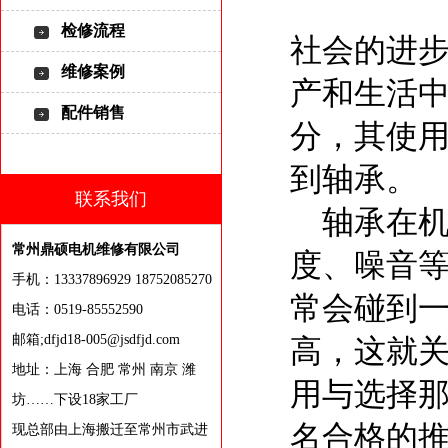
检修流程
社会的进
维修案例
产和生活
配件销售
分，其使
到轴承。
联系我们
轴承在机
常州鼎硕电机维修有限公司
度、噪音
手机：13337896929 18752085270
常会碰到
电话：0519-85552590
邮箱;dfjd18-005@jsdfjd.com
高，这就关
地址：上海 合肥 常州 南京 潍
用与选择那
坊……下设18家工厂
名合格的
现总部由上海搬迁至常州市武进