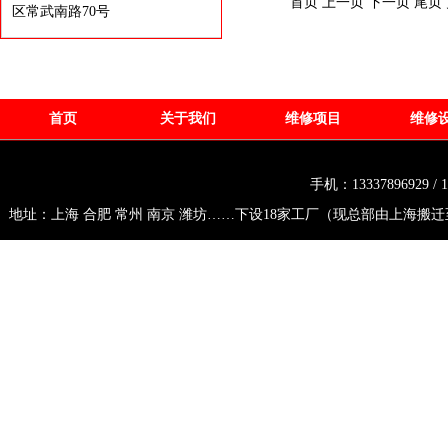
首页 上一页 下一页 尾页
区常武南路70号
首页
关于我们
维修项目
维修
手机：13337896929 /
地址：上海 合肥 常州 南京 潍坊……下设18家工厂（现总部由上海搬迁至常州市武进